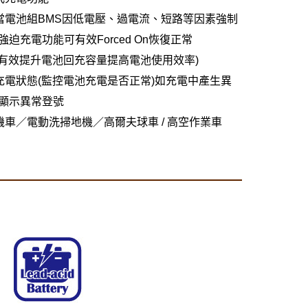
當電池組BMS因低電壓、過電流、短路等因素強制
強迫充電功能可有效Forced On恢復正常
(有效提升電池回充容量提高電池使用效率)
充電狀態(監控電池充電是否正常)如充電中產生異
顯示異常登號
機車／電動洗掃地機／高爾夫球車 / 高空作業車