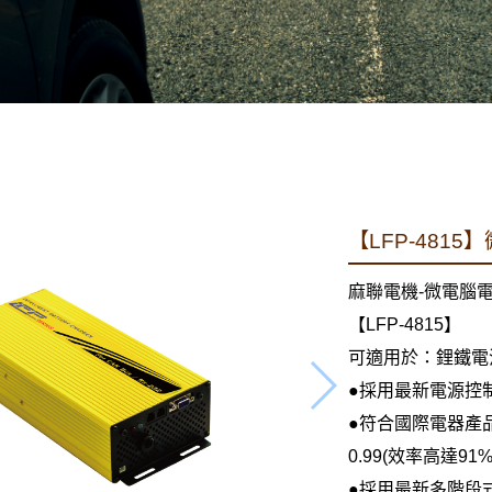
【LFP-481
麻聯電機-微電腦
【LFP-4815】
可適用於：鋰鐵電
●採用最新電源控制技術
●符合國際電器產
0.99(效率高達91%
●採用最新多階段