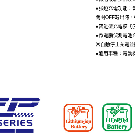
●強迫充電功能：
關閉OFF輸出時，
●智能型充電模式
●微電腦偵測電池
常自動停止充電並
●適用車種：電動