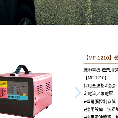
【MF-1210
麻聯電機-產業用
【MF-1210】
採用全波整流設計
定電流／限電壓
●微電腦控制系統
●適用設備：洗掃
●適用電池種類：