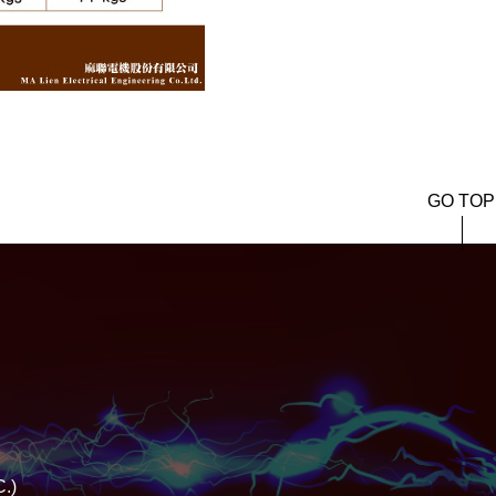
GO TOP
C.)